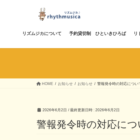
コ
ナ
ン
ビ
テ
ゲ
ン
ー
ツ
シ
リズムジカについて
予約貸切制 ひといきひろば
リ
へ
ョ
ス
ン
キ
に
ッ
移
プ
動
HOME
お知らせ
お知らせ
警報発令時の対応につい
2026年6月2日
/ 最終更新日時 :
2026年6月2日
警報発令時の対応につ