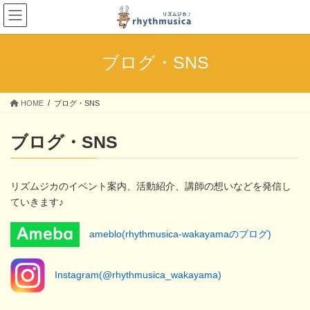
コ
ナ
ン
ビ
テ
ゲ
ン
ー
ブログ・SNS
ツ
シ
へ
ョ
ス
ン
HOME
ブログ・SNS
キ
に
ッ
移
プ
動
ブログ・SNS
リズムジカのイベント案内、活動紹介、講師の想いなどを発信し
ていきます♪
ameblo(rhythmusica-wakayamaのブログ)
Instagram(@rhythmusica_wakayama)