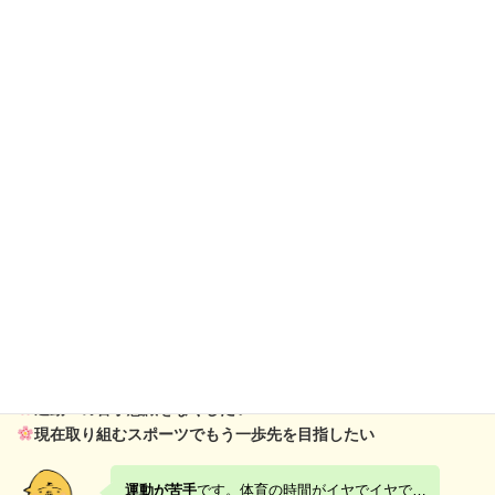
高校・中学校等のスポーツチームに多数取り入れられるだけでな
く、教育や医療の現場でも注目
されています。
身体の使い方やタイミングの合わせ方が上達すれば、記録や技術
のさらなる向上を目指すことができるでしょう。
スポーツリズムトレーニングの最大の魅力は、子どもから大人ま
で、すべての方々が笑顔で行えること
。
運動習慣がない人も、運動に苦手意識を持っている人も、楽しく
身につけたリズム感は日々の生活での喜びや自信につながり、一
生の宝物になるはずです。
こんな方におすすめです
楽しく体力や運動能力を高めたい
身体を動かす喜びを味わいたい
運動への苦手意識をなくしたい
現在取り組むスポーツでもう一歩先を目指したい
運動が苦手
です。体育の時間がイヤでイヤで…